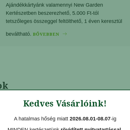
Ajándékkártyánk valamennyi New Garden
Kertészetben beszerezhető, 5.000 Ft-tól
tetszőleges összeggel feltölthető, 1 éven keresztül
beváltható.
BŐVEBBEN
ok
Kedves Vásárlóink!
vel várunk! Szezonális növényekről, friss beérkezésekről,
vatunkban.
A hatalmas hőség miatt
2026.08.01-08.07
-ig
MINDEN kertészetünk
rövidített nyitvatartással
,