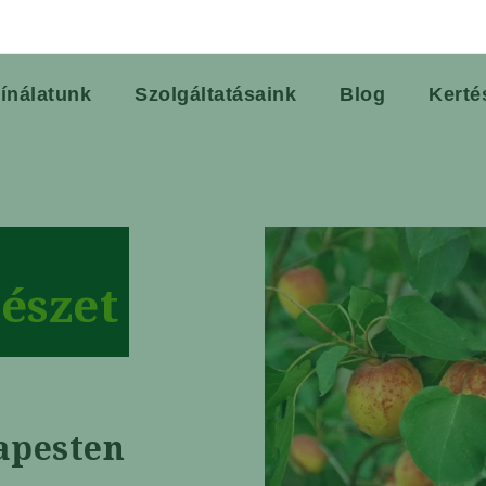
ínálatunk
Szolgáltatásaink
Blog
Kerté
észet
apesten