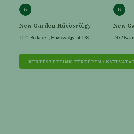
5
6
New Garden Hűvösvölgy
New G
1021 Budapest, Hűvösvölgyi út 138.
2472 Kajás
KERTÉSZETEINK TÉRKÉPEN / NYITVATA