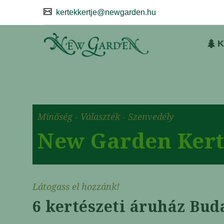
kertekkertje@newgarden.hu
K
Minőség - Választék - Szenvedély
New Garden Kert
Látogass el hozzánk!
6 kertészeti áruház Bud