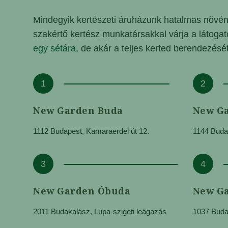
Mindegyik kertészeti áruházunk hatalmas növén
szakértő kertész munkatársakkal várja a látoga
egy sétára
, de akár a teljes kerted berendezésé
1
2
New Garden Buda
New Ga
1112 Budapest, Kamaraerdei út 12.
1144 Budap
3
4
New Garden Óbuda
New Ga
2011 Budakalász, Lupa-szigeti leágazás
1037 Budap