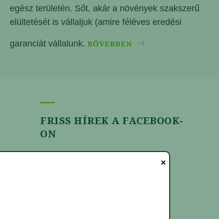
egész területén. Sőt, akár a növények szakszerű
elültetését is vállaljuk (amire féléves eredési
garanciát vállalunk.
BŐVEBBEN
FRISS HÍREK A FACEBOOK-
ON
✕