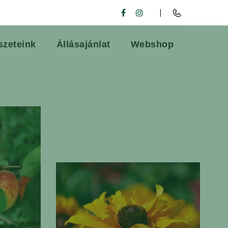
szeteink
Állásajánlat
Webshop