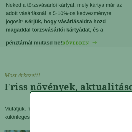
Neked a törzsvásárlói kártyát, mely kártya már az
adott vásárlásnál is 5-10%-os kedvezményre
jogosít!
Kérjük, hogy vásárlásaidra hozd
magaddal törzsvásárlói kártyádat, és a
pénztárnál mutasd be!
BŐVEBBEN
Most érkezett!
Friss növények, aktualitás
Mutatjuk, hogy az állandó kínálat mellet aktuálisan mi
különlegességekről tájékozódhatsz "Most érkezett" ro