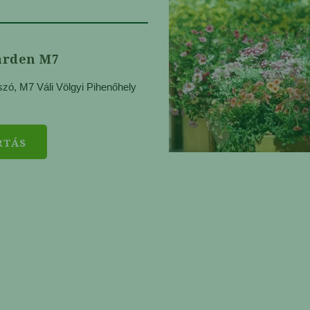
arden M7
zó, M7 Váli Völgyi Pihenőhely
RTÁS