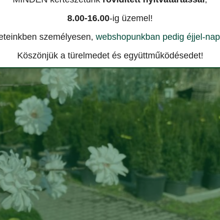
8.00-16.00
-ig üzemel!
észeteinkben személyesen,
webshopunkban pedig éjjel-nap
Köszönjük a türelmedet és együttműködésedet!