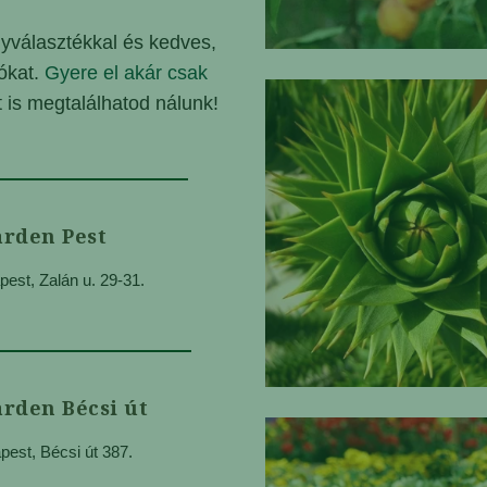
yválasztékkal és kedves,
tókat.
Gyere el akár csak
t is megtalálhatod nálunk!
rden Pest
est, Zalán u. 29-31.
rden Bécsi út
est, Bécsi út 387.