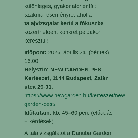
különleges, gyakorlatorientált
szakmai eseményre, ahol a
talajvizsgálat kerül a fókuszba
–
közérthetően, konkrét példákon
keresztül!
Időpont:
2026. április 24. (péntek),
16:00
Helyszín:
NEW GARDEN PEST
Kertészet, 1144 Budapest, Zalán
utca 29-31.
https://www.newgarden.hu/kerteszet/new-
garden-pest/
Időtartam:
kb. 45–60 perc (előadás
+ kérdések)
A talajvizsgálatot a Danuba Garden