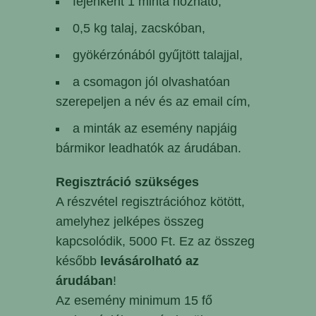
fejenként 1 minta hozható,
0,5 kg talaj, zacskóban,
gyökérzónából gyűjtött talajjal,
a csomagon jól olvashatóan
szerepeljen a név és az email cím,
a minták az esemény napjáig
bármikor leadhatók az árudában.
Regisztráció szükséges
A részvétel regisztrációhoz kötött,
amelyhez jelképes összeg
kapcsolódik, 5000 Ft. Ez az összeg
később
levásárolható az
árudában
!
Az esemény minimum 15 fő