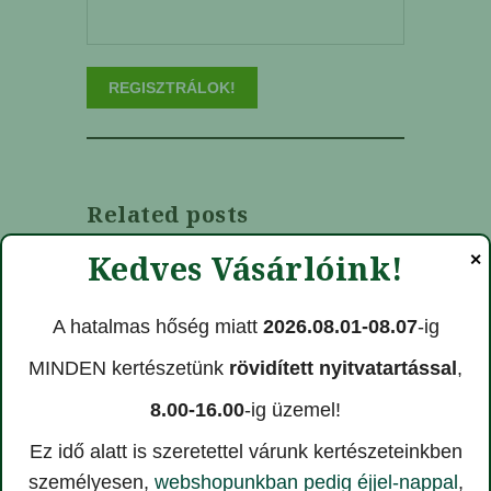
Related posts
Kedves Vásárlóink!
✕
A hatalmas hőség miatt
2026.08.01-08.07
-ig
MINDEN kertészetünk
rövidített nyitvatartással
,
8.00-16.00
-ig üzemel!
Ez idő alatt is szeretettel várunk kertészeteinkben
Itt a tavasz! Hatalmas, friss
személyesen,
webshopunkban pedig éjjel-nappal
,
árukészlettel várnak a New