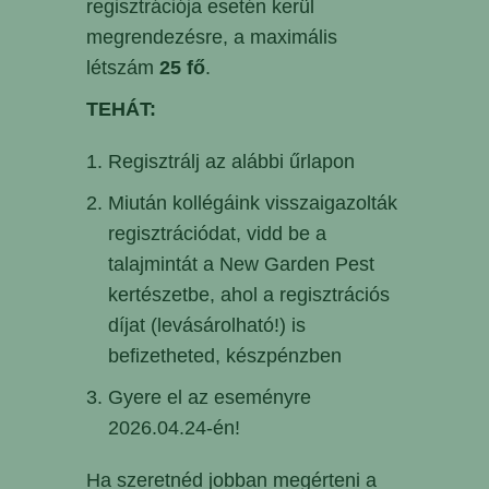
regisztrációja esetén kerül
megrendezésre, a maximális
létszám
25 fő
.
TEHÁT:
Regisztrálj az alábbi űrlapon
Miután kollégáink visszaigazolták
regisztrációdat, vidd be a
talajmintát a New Garden Pest
kertészetbe, ahol a regisztrációs
díjat (levásárolható!) is
befizetheted, készpénzben
Gyere el az eseményre
2026.04.24-én!
Ha szeretnéd jobban megérteni a