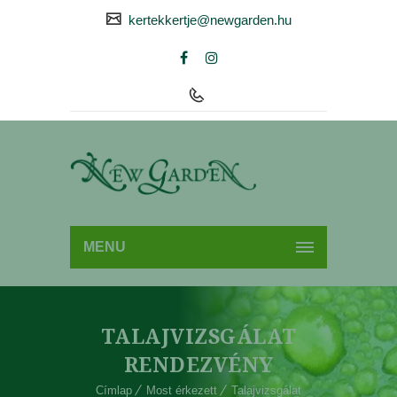
kertekkertje@newgarden.hu
MENU
TALAJVIZSGÁLAT
RENDEZVÉNY
Címlap
Most érkezett
Talajvizsgálat